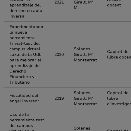
2021
Giralt, Mª
aprendizaje del
docent
M.
derecho en aula
inversa
Experimentando
la nueva
herramienta
Trivial-test del
campus virtual
Solanes
Capítol de
sakai de la UdL
2020
Giralt, Mª
llibre doce
para mejorar el
Montserrat
aprendizaje del
Derecho
Financiero y
Tributario
Solanes
Capítol de
Fiscalidad del
2019
Giralt, Mª
llibre
ángel inversor
Montserrat
d'investiga
Uso de la
herramienta test
del campus
Solanes