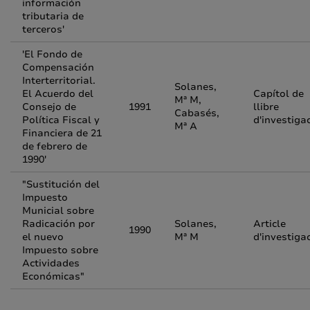
información
tributaria de
terceros'
'El Fondo de
Compensación
Interterritorial.
Solanes,
El Acuerdo del
Capítol de
Mª M,
Consejo de
1991
llibre
Cabasés,
Política Fiscal y
d'investiga
Mª A
Financiera de 21
de febrero de
1990'
"Sustitución del
Impuesto
Municial sobre
Radicación por
Solanes,
Article
1990
el nuevo
Mª M
d'investiga
Impuesto sobre
Actividades
Económicas"