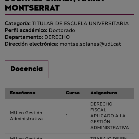
MONTSERRAT
Categoría:
TITULAR DE ESCUELA UNIVERSITARIA
Perfil académico:
Doctorado
Departamento:
DERECHO
Dirección electrónica:
montse.solanes@udl.cat
Docencia
Enseñanza
Curso
Asignatura
DERECHO
FISCAL
MU en Gestión
1
APLICADO A LA
Administrativa
GESTIÓN
ADMINISTRATIVA
MU en Gestión
TRABAJO DE FIN