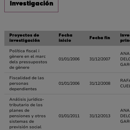
Investigación
Proyectos de
Fecha
Inve
Fecha fin
investigación
inicio
prin
Política fiscal i
ANA
gènere en el marc
01/01/2006
31/12/2007
DEL
dels pressupostos
GAR
de gènere
Fiscalidad de las
RAF
personas
01/01/2006
31/12/2008
CUE
dependientes
Análisis jurídico-
tributario de los
planes de
ANA
pensiones y otros
01/01/2011
31/12/2013
DEL
sistemas de
GAR
previsión social