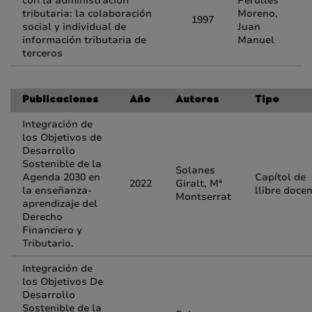
con la administración
Perulles
tributaria: la colaboración
Moreno,
1997
social y individual de
Juan
información tributaria de
Manuel
terceros
Publicaciones
Año
Autores
Tipo
Integración de
los Objetivos de
Desarrollo
Sostenible de la
Solanes
Agenda 2030 en
Capítol de
2022
Giralt, Mª
la enseñanza-
llibre doce
Montserrat
aprendizaje del
Derecho
Financiero y
Tributario.
Integración de
los Objetivos De
Desarrollo
Sostenible de la