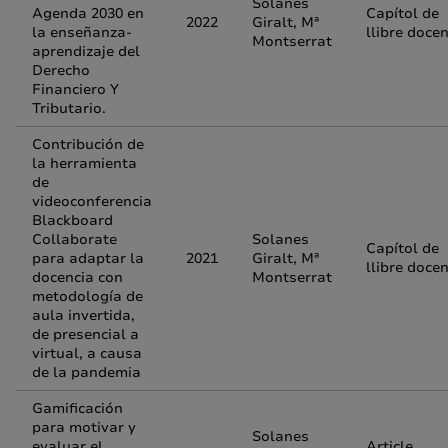
Solanes
Agenda 2030 en
Capítol de
2022
Giralt, Mª
la enseñanza-
llibre doce
Montserrat
aprendizaje del
Derecho
Financiero Y
Tributario.
Contribución de
la herramienta
de
videoconferencia
Blackboard
Collaborate
Solanes
Capítol de
para adaptar la
2021
Giralt, Mª
llibre doce
docencia con
Montserrat
metodología de
aula invertida,
de presencial a
virtual, a causa
de la pandemia
Gamificación
para motivar y
Solanes
evaluar el
Article