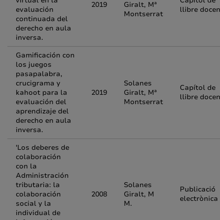
virtual en la
Capítol de
2019
Giralt, Mª
evaluación
llibre doce
Montserrat
continuada del
derecho en aula
inversa.
Gamificación con
los juegos
pasapalabra,
crucigrama y
Solanes
Capítol de
kahoot para la
2019
Giralt, Mª
llibre doce
evaluación del
Montserrat
aprendizaje del
derecho en aula
inversa.
'Los deberes de
colaboración
con la
Administración
tributaria: la
Solanes
Publicació
colaboración
2008
Giralt, M
electrònica
social y la
M.
individual de