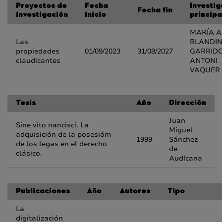
Proyectos de
Fecha
Investi
Fecha fin
investigación
inicio
principa
MARÍA A
Las
BLANDI
propiedades
01/09/2023
31/08/2027
GARRIDO
claudicantes
ANTONI
VAQUER 
Tesis
Año
Dirección
Juan
Sine vito nancisci. La
Miguel
adquisición de la posesióm
1999
Sánchez
de los legas en el derecho
de
clásico.
Audícana
Publicaciones
Año
Autores
Tipo
La
digitalización