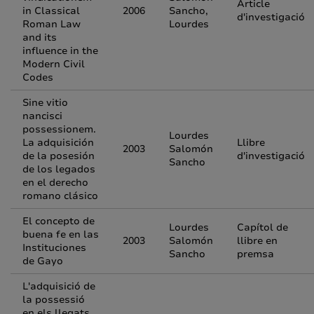
Article
in Classical
2006
Sancho,
d'investigació
Roman Law
Lourdes
and its
influence in the
Modern Civil
Codes
Sine vitio
nancisci
possessionem.
Lourdes
La adquisición
Llibre
2003
Salomón
de la posesión
d'investigació
Sancho
de los legados
en el derecho
romano clásico
El concepto de
Lourdes
Capítol de
buena fe en las
2003
Salomón
llibre en
Instituciones
Sancho
premsa
de Gayo
L'adquisició de
la possessió
en els llegats