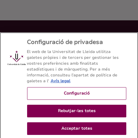
Doble titulació: Màster universitari en
Configuració de privadesa
Advocacia i Màster universitari en Gestió
Administrativa
El web de la Universitat de Lleida utilitza
(en extinció)
galetes pròpies i de tercers per gestionar les
vostres preferències amb finalitats
Facultat de Dret, Economia i Turisme - Universitat de
estadístiques i de màrqueting. Per a més
Lleida
informació, consulteu l’apartat de política de
galetes a l'
Avís legal
Configuració
Mapa del web
Contacte
Rebutjar-les totes
973 70 32 00
Acceptar totes